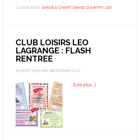
CLASSÉ SOUS :
DANSE & CHANT
,
DANSE COUNTRY
,
LÉO
CLUB LOISIRS LEO
LAGRANGE : FLASH
RENTREE
25 AOÛT 2025
PAR
SECRETAIRE-CLLL
…
[Lire plus...]