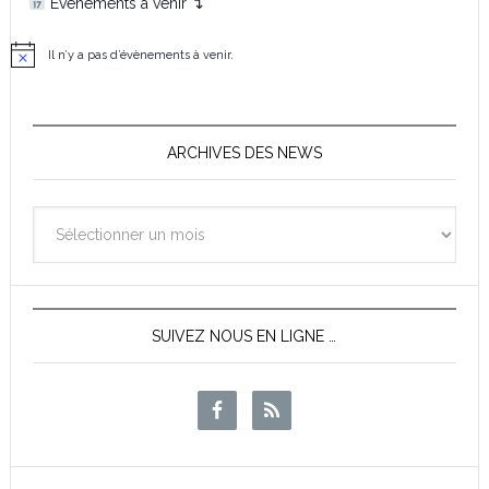
Événements à venir ↴
Il n’y a pas d’évènements à venir.
N
o
t
i
c
e
ARCHIVES DES NEWS
Archives
des
News
SUIVEZ NOUS EN LIGNE …