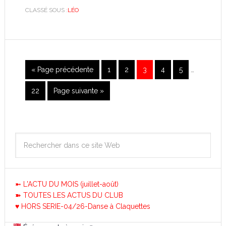
CLASSÉ SOUS :
LÉO
« Page précédente
1
2
3
4
5
…
22
Page suivante »
➼ L'ACTU DU MOIS (juillet-août)
➽ TOUTES LES ACTUS DU CLUB
♥ HORS SERIE-04/26-Danse à Claquettes