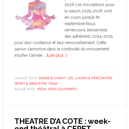
2026 Les inscriptions pour
la saison 2025-2026 sont
en cours jusqu’à fin
septembre.Nous
remercions l’ensemble
des adhérents 2024-2025
pour leur confiance et leur renouvellement. Cette
saison s’annonce dans la continuité du mouvement
insufler l'année …
[Lire plus...]
CLASSÉ SOUS :
DANSE & CHANT
,
LÉO
,
LOISIRS & RENCONTRE
,
SPORT & BIEN-ÊTRE
,
YOGA
BALISÉ AVEC :
YOGA
,
YOGA COLOMIERS
THEATRE D’A COTE : week-
end théâtral à CEPET