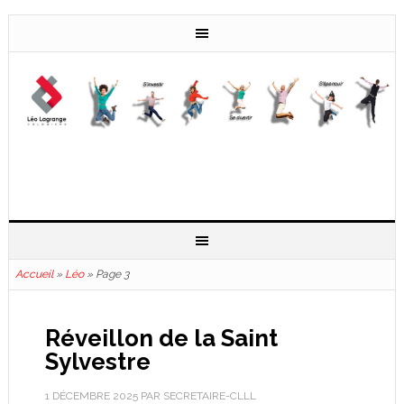
Accueil
»
Léo
»
Page 3
Réveillon de la Saint
Sylvestre
1 DÉCEMBRE 2025
PAR
SECRETAIRE-CLLL