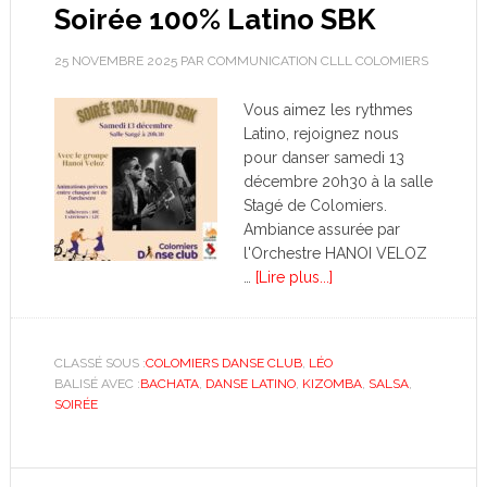
Soirée 100% Latino SBK
25 NOVEMBRE 2025
PAR
COMMUNICATION CLLL COLOMIERS
Vous aimez les rythmes
Latino, rejoignez nous
pour danser samedi 13
décembre 20h30 à la salle
Stagé de Colomiers.
Ambiance assurée par
l'Orchestre HANOI VELOZ
…
[Lire plus...]
CLASSÉ SOUS :
COLOMIERS DANSE CLUB
,
LÉO
BALISÉ AVEC :
BACHATA
,
DANSE LATINO
,
KIZOMBA
,
SALSA
,
SOIRÉE