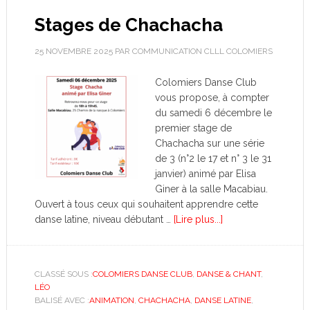
Stages de Chachacha
25 NOVEMBRE 2025
PAR
COMMUNICATION CLLL COLOMIERS
Colomiers Danse Club
vous propose, à compter
du samedi 6 décembre le
premier stage de
Chachacha sur une série
de 3 (n°2 le 17 et n° 3 le 31
janvier) animé par Elisa
Giner à la salle Macabiau.
Ouvert à tous ceux qui souhaitent apprendre cette
danse latine, niveau débutant …
[Lire plus...]
CLASSÉ SOUS :
COLOMIERS DANSE CLUB
,
DANSE & CHANT
,
LÉO
BALISÉ AVEC :
ANIMATION
,
CHACHACHA
,
DANSE LATINE
,