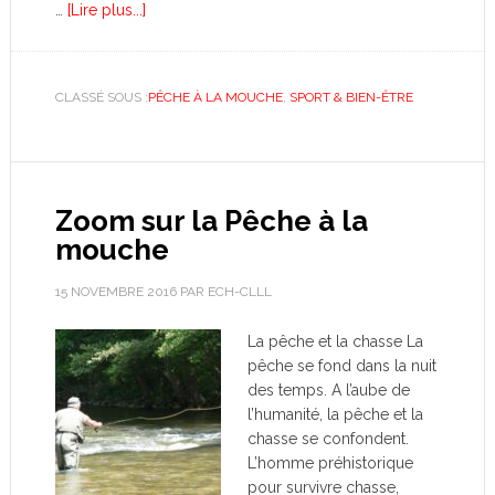
…
[Lire plus...]
CLASSÉ SOUS :
PÊCHE À LA MOUCHE
,
SPORT & BIEN-ÊTRE
Zoom sur la Pêche à la
mouche
15 NOVEMBRE 2016
PAR
ECH-CLLL
La pêche et la chasse La
pêche se fond dans la nuit
des temps. A l’aube de
l’humanité, la pêche et la
chasse se confondent.
L’homme préhistorique
pour survivre chasse,