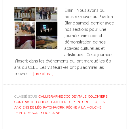
Enfin ! Nous avons pu
nous retrouver au Pavillon
Blanc samedi dernier avec
nos sections pour une
journée animation et
démonstration de nos
activités culturelles et
artistiques. Cette journée
s’inscrit dans les évènements qui ont marqué les 60
ans du CLLL. Les visiteurs-es ont pu admirer les
œuvres …
[Lire plus...]
CLASSÉ SOUS :
CALLIGRAPHIE OCCIDENTALE
,
COLOMIERS
CONTRASTE
,
ECHECS
,
L'ATELIER DE PEINTURE
,
LÉO
,
LES
ANCIENS DE LÉO
,
PATCHWORK
,
PÊCHE À LA MOUCHE
,
PEINTURE SUR PORCELAINE