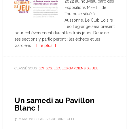
2022 au nouveau parc des
Expositions MEETT de
Toulouse situé à
Aussonne. Le Club Loisirs
Léo Lagrange sera présent
pour cet événement durant les trois jours. Deux de
ses sections y participeront : les échecs et les
Gardiens …
[Lire plus...]
CLASSÉ SOUS :
ECHECS
,
LÉO
,
LES GARDIENS DU JEU
Un samedi au Pavillon
Blanc !
31 MARS 2022
PAR
SECRETAIRE-CLLL