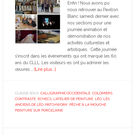
Enfin ! Nous avons pu
nous retrouver au Pavillon
Blanc samedi dernier avec
nos sections pour une
journée animation et
démonstration de nos
activités culturelles et
artistiques. Cette journée
s’inscrit dans les évènements qui ont marqué les 60
ans du CLLL. Les visiteurs-es ont pu admirer les
œuvres …
[Lire plus...]
CLASSÉ SOUS :
CALLIGRAPHIE OCCIDENTALE
,
COLOMIERS
CONTRASTE
,
ECHECS
,
L'ATELIER DE PEINTURE
,
LÉO
,
LES
ANCIENS DE LÉO
,
PATCHWORK
,
PÊCHE À LA MOUCHE
,
PEINTURE SUR PORCELAINE