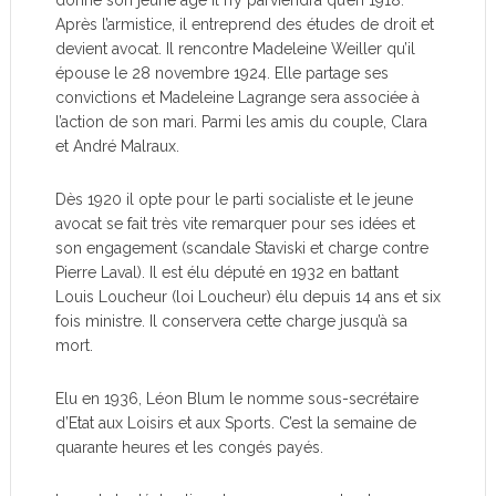
donné son jeune âge il n’y parviendra qu’en 1918.
Après l’armistice, il entreprend des études de droit et
devient avocat. Il rencontre Madeleine Weiller qu’il
épouse le 28 novembre 1924. Elle partage ses
convictions et Madeleine Lagrange sera associée à
l’action de son mari. Parmi les amis du couple, Clara
et André Malraux.
Dès 1920 il opte pour le parti socialiste et le jeune
avocat se fait très vite remarquer pour ses idées et
son engagement (scandale Staviski et charge contre
Pierre Laval). Il est élu député en 1932 en battant
Louis Loucheur (loi Loucheur) élu depuis 14 ans et six
fois ministre. Il conservera cette charge jusqu’à sa
mort.
Elu en 1936, Léon Blum le nomme sous-secrétaire
d’Etat aux Loisirs et aux Sports. C’est la semaine de
quarante heures et les congés payés.