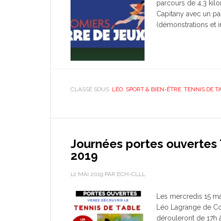
parcours de 4,3 kilo
Capitany avec un pa
(démonstrations et i
CLASSÉ SOUS :
LÉO
,
SPORT & BIEN-ÊTRE
,
TENNIS DE T
Journées portes ouvertes 
2019
12 MAI 2019
PAR
ECH-CLLL
Les mercredis 15 mai
Léo Lagrange de Col
dérouleront de 17h 