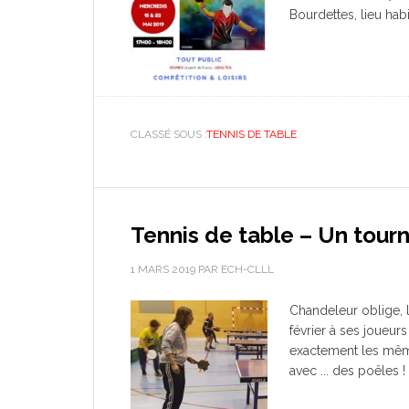
Bourdettes, lieu hab
CLASSÉ SOUS :
TENNIS DE TABLE
Tennis de table – Un tourn
1 MARS 2019
PAR
ECH-CLLL
Chandeleur oblige, l
février à ses joueurs
exactement les même
avec ... des poêles !