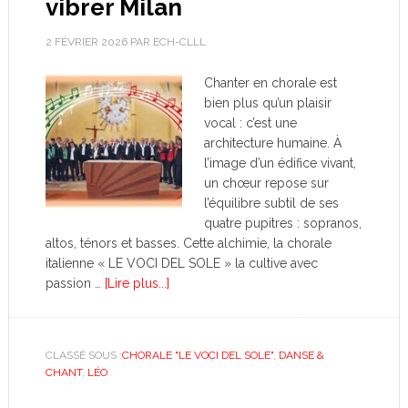
vibrer Milan
2 FÉVRIER 2026
PAR
ECH-CLLL
Chanter en chorale est
bien plus qu’un plaisir
vocal : c’est une
architecture humaine. À
l’image d’un édifice vivant,
un chœur repose sur
l’équilibre subtil de ses
quatre pupitres : sopranos,
altos, ténors et basses. Cette alchimie, la chorale
italienne « LE VOCI DEL SOLE » la cultive avec
passion …
[Lire plus...]
CLASSÉ SOUS :
CHORALE "LE VOCI DEL SOLE"
,
DANSE &
CHANT
,
LÉO