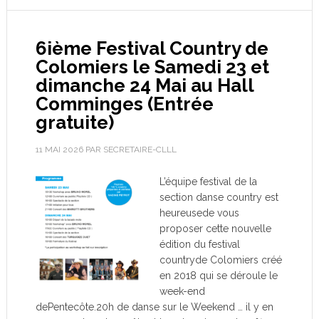
6ième Festival Country de
Colomiers le Samedi 23 et
dimanche 24 Mai au Hall
Comminges (Entrée
gratuite)
11 MAI 2026
PAR
SECRETAIRE-CLLL
L’équipe festival de la
section danse country est
heureusede vous
proposer cette nouvelle
édition du festival
countryde Colomiers créé
en 2018 qui se déroule le
week-end
dePentecôte.20h de danse sur le Weekend … il y en