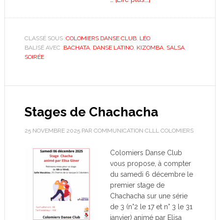
CLASSÉ SOUS :
COLOMIERS DANSE CLUB
,
LÉO
BALISÉ AVEC :
BACHATA
,
DANSE LATINO
,
KIZOMBA
,
SALSA
,
SOIRÉE
Stages de Chachacha
25 NOVEMBRE 2025
PAR
COMMUNICATION CLLL COLOMIERS
Colomiers Danse Club
vous propose, à compter
du samedi 6 décembre le
premier stage de
Chachacha sur une série
de 3 (n°2 le 17 et n° 3 le 31
janvier) animé par Elisa