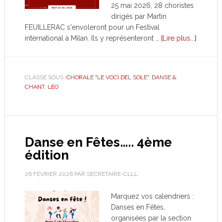
25 mai 2026, 28 choristes
dirigés par Martin
FEUILLERAC s'envoleront pour un Festival
international à Milan. Ils y représenteront …
[Lire plus...]
CLASSÉ SOUS :
CHORALE "LE VOCI DEL SOLE"
,
DANSE &
CHANT
,
LÉO
Danse en Fêtes….. 4ème
édition
26 FÉVRIER 2026
PAR
SECRETAIRE-CLLL
Marquez vos calendriers :
Danses en Fêtes,
organisées par la section