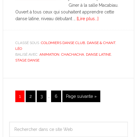
Giner à la salle Macabiau.
Ouvert à tous ceux qui souhaitent apprendre cette
danse latine, niveau débutant …
[Lire plus...]
CLASSÉ SOUS :
COLOMIERS DANSE CLUB
,
DANSE & CHANT
,
LÉO
BALISÉ AVEC :
ANIMATION
,
CHACHACHA
,
DANSE LATINE
,
STAGE DANSE
1
2
3
…
6
Page suivante »