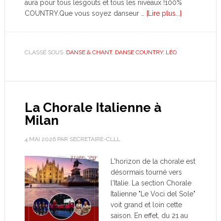
aura pour tous lesgoûts et tous les niveaux !100%
COUNTRY.Que vous soyez danseur …
[Lire plus...]
CLASSÉ SOUS :
DANSE & CHANT
,
DANSE COUNTRY
,
LÉO
La Chorale Italienne à
Milan
4 MAI 2026
PAR
SECRETAIRE-CLLL
L'horizon de la chorale est
désormais tourné vers
l'Italie. La section Chorale
Italienne "Le Voci del Sole"
voit grand et loin cette
saison. En effet, du 21 au