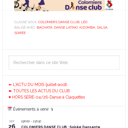
CLASSÉ SOUS :
COLOMIERS DANSE CLUB
,
LÉO
BALISÉ AVEC :
BACHATA
,
DANSE LATINO
,
KIZOMBA
,
SALSA
,
SOIRÉE
➼ L'ACTU DU MOIS (juillet-août)
➽ TOUTES LES ACTUS DU CLUB
♥ HORS SERIE-04/26-Danse à Claquettes
Événements à venir ↴
19h00
-
23h30
SEP
26
COLOMIERS DANSE CLUB : Soirée Dansante