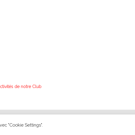
activités de notre Club
Loisirs Léo Lagrange de Colomiers - Copyright © 2026 -
Mentions l
vec "Cookie Settings".