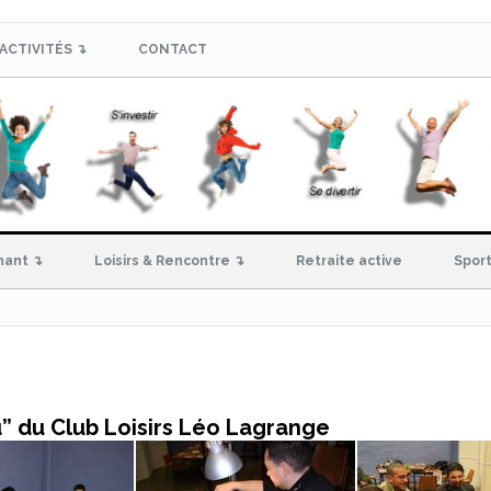
ACTIVITÉS ↴
CONTACT
hant ↴
Loisirs & Rencontre ↴
Retraite active
Sport
u” du Club Loisirs Léo Lagrange