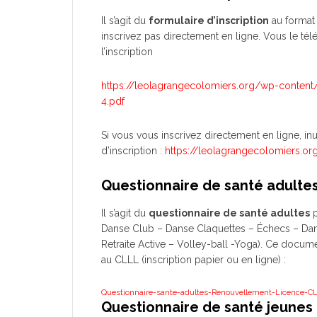
Il s’agit du
formulaire d’inscription
au format 
inscrivez pas directement en ligne. Vous le té
l’inscription
https://leolagrangecolomiers.org/wp-conten
4.pdf
Si vous vous inscrivez directement en ligne, in
d’inscription :
https://leolagrangecolomiers.or
Questionnaire de santé adulte
Il s’agit du
questionnaire de santé adultes
p
Danse Club – Danse Claquettes – Échecs – Dan
Retraite Active – Volley-ball -Yoga). Ce docum
au CLLL (inscription papier ou en ligne) :
Questionnaire-sante-adultes-Renouvellement-Licence-C
Questionnaire de santé jeunes