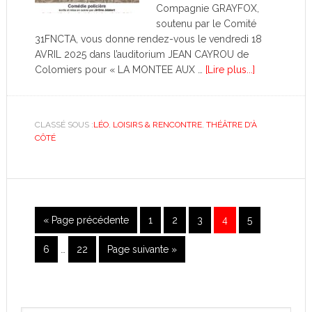
Compagnie GRAYFOX,
soutenu par le Comité
31FNCTA, vous donne rendez-vous le vendredi 18
AVRIL 2025 dans l’auditorium JEAN CAYROU de
Colomiers pour « LA MONTEE AUX …
[Lire plus...]
CLASSÉ SOUS :
LÉO
,
LOISIRS & RENCONTRE
,
THÉÂTRE D'À
CÔTÉ
« Page précédente
1
2
3
4
5
6
…
22
Page suivante »