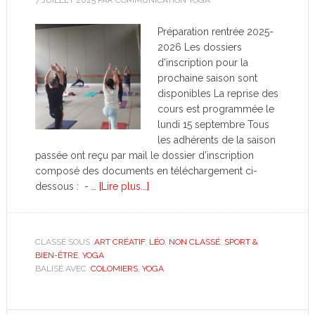
7 JUILLET 2025
PAR
COMMUNICATION YOGA
Préparation rentrée 2025-
2026 Les dossiers
d'inscription pour la
prochaine saison sont
disponibles La reprise des
cours est programmée le
lundi 15 septembre Tous
les adhérents de la saison
passée ont reçu par mail le dossier d’inscription
composé des documents en téléchargement ci-
dessous : - …
[Lire plus...]
CLASSÉ SOUS :
ART CRÉATIF
,
LÉO
,
NON CLASSÉ
,
SPORT &
BIEN-ÊTRE
,
YOGA
BALISÉ AVEC :
COLOMIERS
,
YOGA