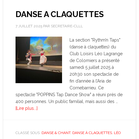
DANSE A CLAQUETTES
7 JUILLET 2025
PAR
SECRETAIRE-CLLL
La section "Rythm’n Taps"
(danse à claquettes) du
Club Loisirs Léo Lagrange
de Colomiers a présenté
samedi 5 juillet 2025 à
20h30 son spectacle de
fin d’année à l’Aria de
Cornebarrieu. Ce
spectacle "POPPINS Tap Dance Show" a réuni près de
400 personnes. Un public familial, mais aussi des …
[Lire plus...]
CLASSÉ SOUS :
DANSE & CHANT
,
DANSE À CLAQUETTES
,
LÉO