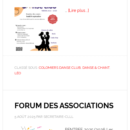
…
[Lire plus...]
CLASSÉ SOUS :
COLOMIERS DANSE CLUB
,
DANSE & CHANT
,
LÉO
FORUM DES ASSOCIATIONS
5 AOÛT 2025
PAR
SECRETAIRE-CLLL
RENTREE 2025/2026 Les