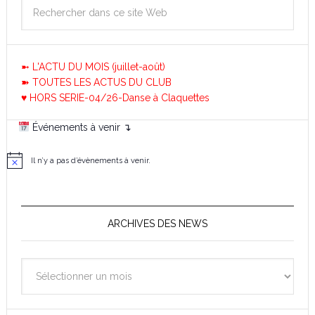
➼ L'ACTU DU MOIS (juillet-août)
➽ TOUTES LES ACTUS DU CLUB
♥ HORS SERIE-04/26-Danse à Claquettes
Événements à venir ↴
Il n’y a pas d’évènements à venir.
N
o
t
i
c
e
ARCHIVES DES NEWS
Archives
des
News