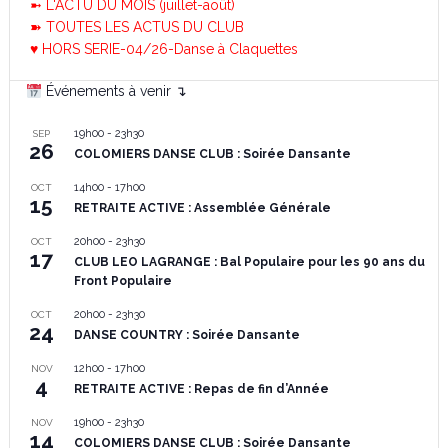
➼ L'ACTU DU MOIS (juillet-août)
➽ TOUTES LES ACTUS DU CLUB
♥ HORS SERIE-04/26-Danse à Claquettes
Événements à venir ↴
19h00
-
23h30
SEP
26
COLOMIERS DANSE CLUB : Soirée Dansante
14h00
-
17h00
OCT
15
RETRAITE ACTIVE : Assemblée Générale
20h00
-
23h30
OCT
17
CLUB LEO LAGRANGE : Bal Populaire pour les 90 ans du
Front Populaire
20h00
-
23h30
OCT
24
DANSE COUNTRY : Soirée Dansante
12h00
-
17h00
NOV
4
RETRAITE ACTIVE : Repas de fin d’Année
19h00
-
23h30
NOV
14
COLOMIERS DANSE CLUB : Soirée Dansante