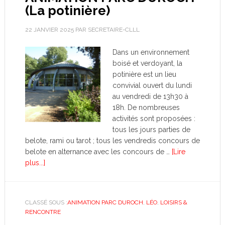
(La potinière)
22 JANVIER 2025
PAR
SECRETAIRE-CLLL
Dans un environnement
boisé et verdoyant, la
potinière est un lieu
convivial ouvert du lundi
au vendredi de 13h30 à
18h. De nombreuses
activités sont proposées :
tous les jours parties de
belote, rami ou tarot ; tous les vendredis concours de
belote en alternance avec les concours de …
[Lire
plus...]
CLASSÉ SOUS :
ANIMATION PARC DUROCH
,
LÉO
,
LOISIRS &
RENCONTRE