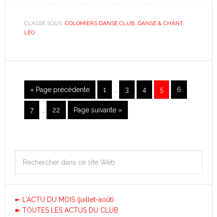
CLASSÉ SOUS :
COLOMIERS DANSE CLUB
,
DANSE & CHANT
,
LÉO
« Page précédente
1
…
3
4
5
6
7
…
22
Page suivante »
➼ L'ACTU DU MOIS (juillet-août)
➽ TOUTES LES ACTUS DU CLUB