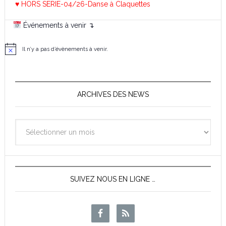
♥ HORS SERIE-04/26-Danse à Claquettes
Événements à venir ↴
Il n’y a pas d’évènements à venir.
N
o
t
i
c
e
ARCHIVES DES NEWS
Archives
des
News
SUIVEZ NOUS EN LIGNE …