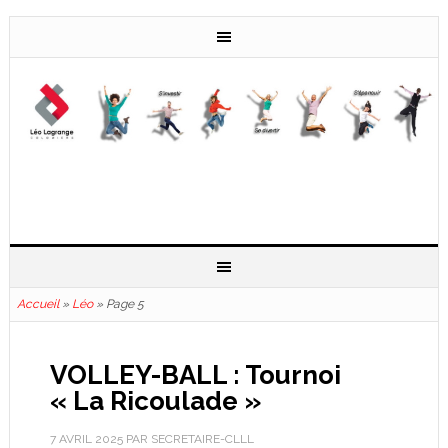
Accueil
»
Léo
»
Page 5
VOLLEY-BALL : Tournoi
« La Ricoulade »
7 AVRIL 2025
PAR
SECRETAIRE-CLLL