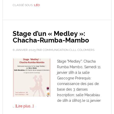
CLASSÉ SOUS :
LÉO
Stage d’un « Medley »:
Chacha-Rumba-Mambo
6 JANVIER 2025
PAR
COMMUNICATION CLLL COLOMIERS
Stage "Medley": Chacha
Rumba Mambo, Samedi 11
janvier 18h à la salle
Gascogne Prérequis:
connaissance des pas de
base des 3 danses
Inscription: salle Macabiau
de 18h à 18h15 le 11 janvier
…
[Lire plus...]