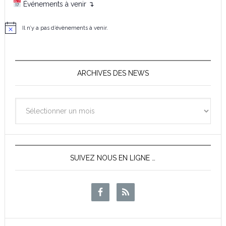
Événements à venir ↴
Il n’y a pas d’évènements à venir.
N
o
t
i
c
e
ARCHIVES DES NEWS
Archives
des
News
SUIVEZ NOUS EN LIGNE …