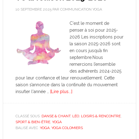
10 SEPTEMBRE 2025
PAR
COMMUNICATION YOGA
C'est le moment de
penser à soi pour 2025-
2026 Les inscriptions pour
la saison 2025-2026 sont
en cours jusqu’à fin
septembre.Nous
remercions l’ensemble
des adhérents 2024-2025
pour leur confiance et leur renouvellement. Cette
saison s’annonce dans la continuité du mouvement
insufler l'année …
[Lire plus...]
CLASSÉ SOUS :
DANSE & CHANT
,
LÉO
,
LOISIRS & RENCONTRE
,
SPORT & BIEN-ÊTRE
,
YOGA
BALISÉ AVEC :
YOGA
,
YOGA COLOMIERS