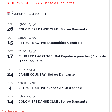
♥ HORS SERIE-04/26-Danse à Claquettes
Événements à venir ↴
19h00
-
23h30
SEP
26
COLOMIERS DANSE CLUB : Soirée Dansante
14h00
-
17h00
OCT
15
RETRAITE ACTIVE : Assemblée Générale
20h00
-
23h30
OCT
17
CLUB LEO LAGRANGE : Bal Populaire pour les 90 ans du
Front Populaire
20h00
-
23h30
OCT
24
DANSE COUNTRY : Soirée Dansante
12h00
-
17h00
NOV
4
RETRAITE ACTIVE : Repas de fin d’Année
19h00
-
23h30
NOV
14
COLOMIERS DANSE CLUB : Soirée Dansante
Voir le calendrier