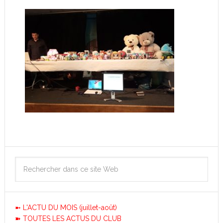
➼ L'ACTU DU MOIS (juillet-août)
➽ TOUTES LES ACTUS DU CLUB