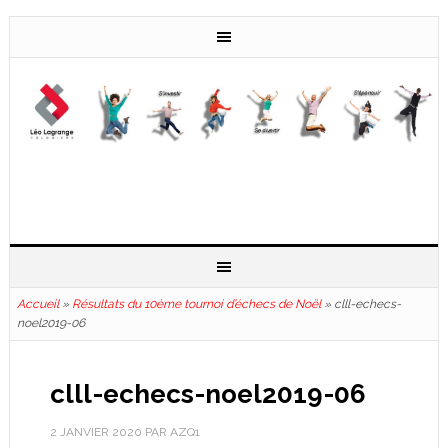
Accueil
»
Résultats du 10ème tournoi d’échecs de Noël
»
clll-echecs-
noel2019-06
clll-echecs-noel2019-06
2 JANVIER 2020
PAR
AZQ1