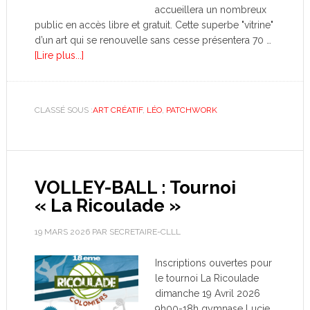
accueillera un nombreux
public en accès libre et gratuit. Cette superbe "vitrine"
d’un art qui se renouvelle sans cesse présentera 70 …
[Lire plus...]
CLASSÉ SOUS :
ART CRÉATIF
,
LÉO
,
PATCHWORK
VOLLEY-BALL : Tournoi
« La Ricoulade »
19 MARS 2026
PAR
SECRETAIRE-CLLL
Inscriptions ouvertes pour
le tournoi La Ricoulade
dimanche 19 Avril 2026
9h00-18h gymnase Lucie