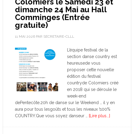
Colomiers le Samedi 23 et
dimanche 24 Mai au Hall
Comminges (Entrée
gratuite)
11 MAI 2026
PAR
SECRETAIRE-CLLL
L’équipe festival de la
section danse country est
heureusede vous
proposer cette nouvelle
édition du festival
countryde Colomiers créé
en 2018 qui se déroule le
week-end
dePentecôte.20h de danse sur le Weekend … il y en
aura pour tous lesgoûts et tous les niveaux !100%
COUNTRY.Que vous soyez danseur …
[Lire plus...]