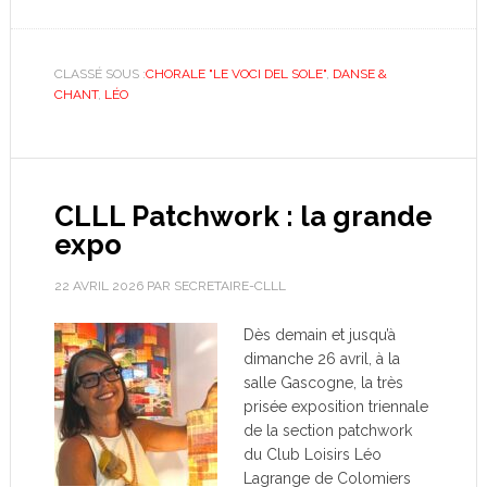
CLASSÉ SOUS :
CHORALE "LE VOCI DEL SOLE"
,
DANSE &
CHANT
,
LÉO
CLLL Patchwork : la grande
expo
22 AVRIL 2026
PAR
SECRETAIRE-CLLL
Dès demain et jusqu’à
dimanche 26 avril, à la
salle Gascogne, la très
prisée exposition triennale
de la section patchwork
du Club Loisirs Léo
Lagrange de Colomiers