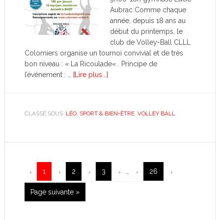
Aubrac Comme chaque
année, depuis 18 ans au
début du printemps, le
club de Volley-Ball CLLL
Colomiers organise un tournoi convivial et de très
bon niveau : « La Ricoulade« . Principe de
l’événement : …
[Lire plus...]
CLASSÉ SOUS :
LÉO
,
SPORT & BIEN-ÊTRE
,
VOLLEY BALL
1
2
3
…
26
Page suivante »