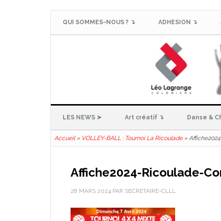
QUI SOMMES-NOUS ? ↴
ADHESION ↴
LES NEWS ➤
Art créatif ↴
Danse & C
Accueil
»
VOLLEY-BALL : Tournoi La Ricoulade
»
Affiche202
Affiche2024-Ricoulade-C
28 MARS 2024
PAR
SECRETAIRE-CLLL