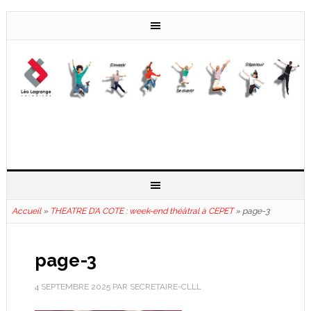
Accueil
»
THEATRE D’A COTE : week-end théâtral à CEPET
»
page-3
page-3
4 SEPTEMBRE 2025
PAR
SECRETAIRE-CLLL