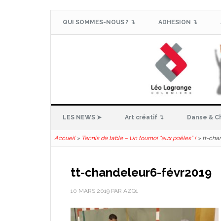
QUI SOMMES-NOUS ? ↴
ADHESION ↴
LES NEWS ➤
Art créatif ↴
Danse & C
Accueil
»
Tennis de table – Un tournoi “aux poêles” !
»
tt-cha
tt-chandeleur6-févr2019
10 MARS 2019
PAR
AZQ1