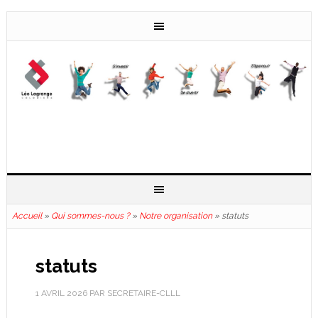
Accueil
»
Qui sommes-nous ?
»
Notre organisation
»
statuts
statuts
1 AVRIL 2026
PAR
SECRETAIRE-CLLL