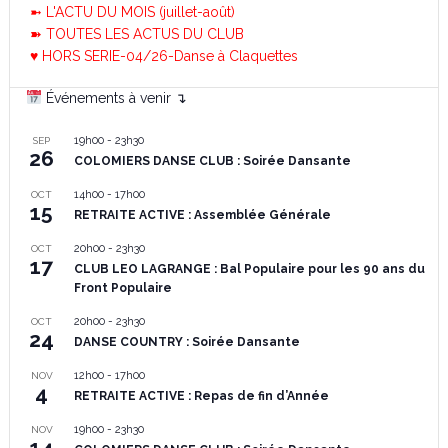
➼ L'ACTU DU MOIS (juillet-août)
➽ TOUTES LES ACTUS DU CLUB
♥ HORS SERIE-04/26-Danse à Claquettes
Événements à venir ↴
19h00
-
23h30
SEP
26
COLOMIERS DANSE CLUB : Soirée Dansante
14h00
-
17h00
OCT
15
RETRAITE ACTIVE : Assemblée Générale
20h00
-
23h30
OCT
17
CLUB LEO LAGRANGE : Bal Populaire pour les 90 ans du
Front Populaire
20h00
-
23h30
OCT
24
DANSE COUNTRY : Soirée Dansante
12h00
-
17h00
NOV
4
RETRAITE ACTIVE : Repas de fin d’Année
19h00
-
23h30
NOV
14