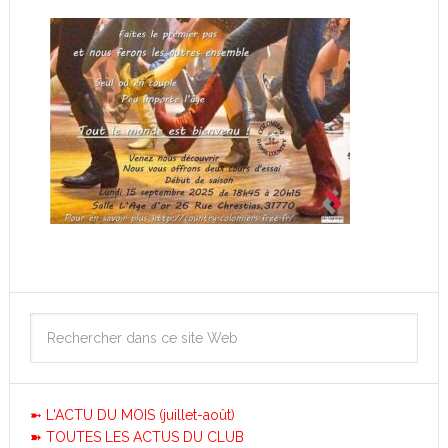
➼ L'ACTU DU MOIS (juillet-août)
➽ TOUTES LES ACTUS DU CLUB