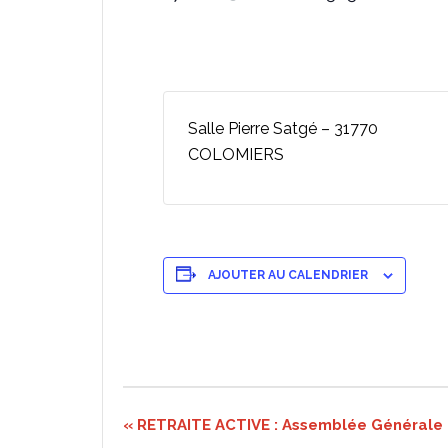
Salle Pierre Satgé – 31770
COLOMIERS
AJOUTER AU CALENDRIER
Navigation
«
RETRAITE ACTIVE : Assemblée Générale
Évènement