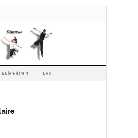
 & Bien-être ↴
Léo
aire