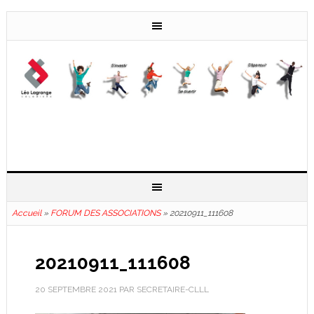
Accueil
»
FORUM DES ASSOCIATIONS
»
20210911_111608
20210911_111608
20 SEPTEMBRE 2021
PAR
SECRETAIRE-CLLL