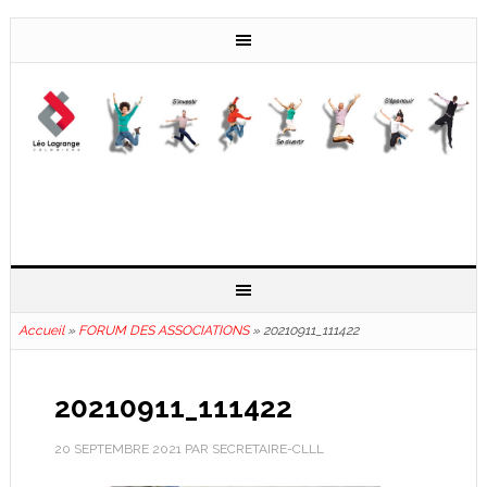
Accueil
»
FORUM DES ASSOCIATIONS
»
20210911_111422
20210911_111422
20 SEPTEMBRE 2021
PAR
SECRETAIRE-CLLL