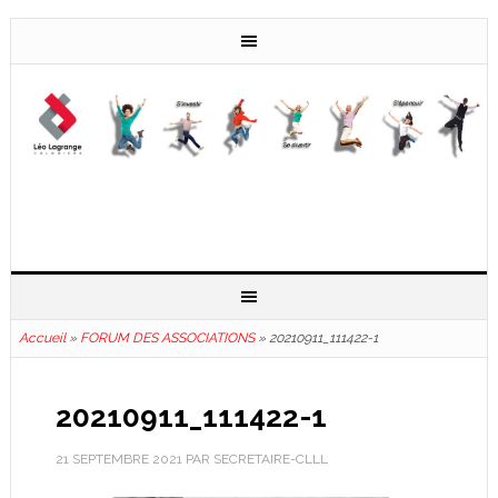
Accueil
»
FORUM DES ASSOCIATIONS
»
20210911_111422-1
20210911_111422-1
21 SEPTEMBRE 2021
PAR
SECRETAIRE-CLLL