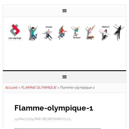
Accueil
»
FLAMME OLYMPIQUE
»
Flamme-olympique-1
Flamme-olympique-1
14 MAI 2024
PAR
SECRETAIRE-CLLL