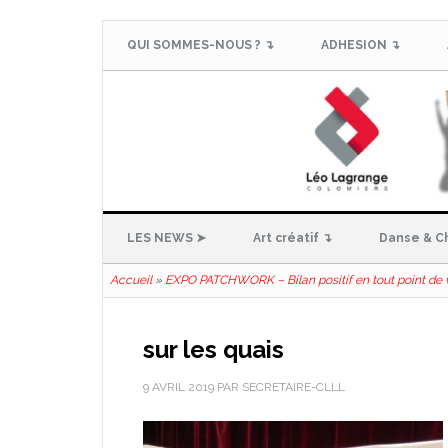
QUI SOMMES-NOUS ? ↴
ADHESION ↴
LES NEWS ➤
Art créatif ↴
Danse & C
Accueil
»
EXPO PATCHWORK – Bilan positif en tout point de 
sur les quais
9 AVRIL 2019
PAR
SECRETAIRE-CLLL