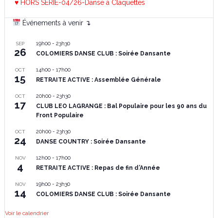
♥ HORS SERIE-04/26-Danse à Claquettes
Événements à venir ↴
19h00
-
23h30
SEP
26
COLOMIERS DANSE CLUB : Soirée Dansante
14h00
-
17h00
OCT
15
RETRAITE ACTIVE : Assemblée Générale
20h00
-
23h30
OCT
17
CLUB LEO LAGRANGE : Bal Populaire pour les 90 ans du
Front Populaire
20h00
-
23h30
OCT
24
DANSE COUNTRY : Soirée Dansante
12h00
-
17h00
NOV
4
RETRAITE ACTIVE : Repas de fin d’Année
19h00
-
23h30
NOV
14
COLOMIERS DANSE CLUB : Soirée Dansante
Voir le calendrier