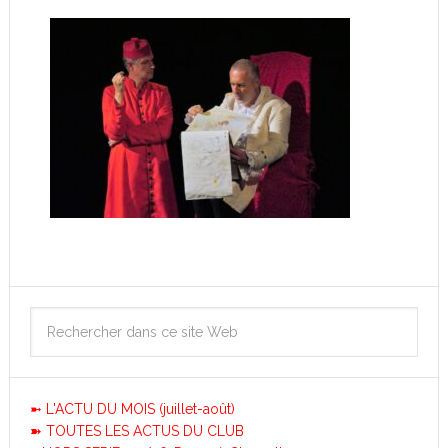
➼ L'ACTU DU MOIS (juillet-août)
➽ TOUTES LES ACTUS DU CLUB