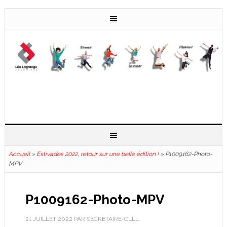
Accueil
»
Estivades 2022, retour sur une belle édition !
»
P1009162-Photo-
MPV
P1009162-Photo-MPV
21 JUILLET 2022
PAR
SECRETAIRE-CLLL