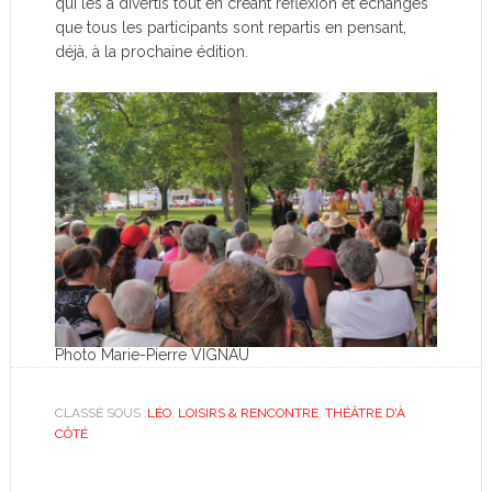
qui les a divertis tout en créant réflexion et échanges
que tous les participants sont repartis en pensant,
déjà, à la prochaine édition.
Photo Marie-Pierre VIGNAU
CLASSÉ SOUS :
LÉO
,
LOISIRS & RENCONTRE
,
THÉÂTRE D'À
CÔTÉ