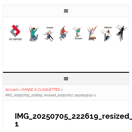
Accueil
»
DANSE A CLAQUETTES
»
IMG_20250705_222619_resized_20250707_042054504-1
IMG_20250705_222619_resized
1