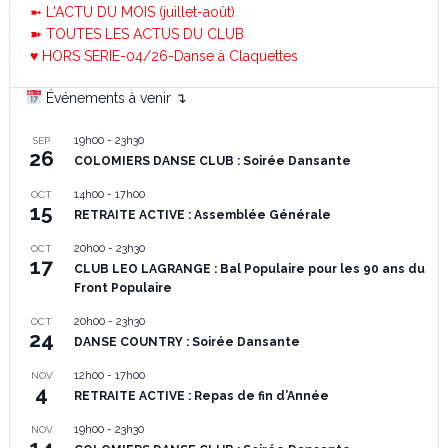
➼ L'ACTU DU MOIS (juillet-août)
➽ TOUTES LES ACTUS DU CLUB
♥ HORS SERIE-04/26-Danse à Claquettes
Événements à venir ↴
19h00
-
23h30
SEP
26
COLOMIERS DANSE CLUB : Soirée Dansante
14h00
-
17h00
OCT
15
RETRAITE ACTIVE : Assemblée Générale
20h00
-
23h30
OCT
17
CLUB LEO LAGRANGE : Bal Populaire pour les 90 ans du
Front Populaire
20h00
-
23h30
OCT
24
DANSE COUNTRY : Soirée Dansante
12h00
-
17h00
NOV
4
RETRAITE ACTIVE : Repas de fin d’Année
19h00
-
23h30
NOV
14