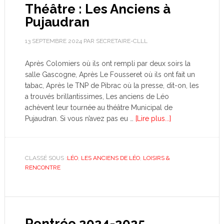
Théâtre : Les Anciens à
Pujaudran
13 SEPTEMBRE 2024
PAR
SECRETAIRE-CLLL
Après Colomiers où ils ont rempli par deux soirs la
salle Gascogne, Après Le Fousseret où ils ont fait un
tabac, Après le TNP de Pibrac où la presse, dit-on, les
a trouvés brillantissimes, Les anciens de Léo
achèvent leur tournée au théâtre Municipal de
Pujaudran. Si vous n’avez pas eu …
[Lire plus...]
CLASSÉ SOUS :
LÉO
,
LES ANCIENS DE LÉO
,
LOISIRS &
RENCONTRE
Rentrée 2024-2025