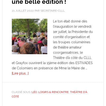
une belle édition !
21 JUILLET 2022
PAR
SECRETAIRE-CLLL
Le ton était donné dès
l’inauguration le vendredi
1er juillet, la Présidente du
comité d’organisation et
les troupes columérines
de théâtre amateur
coorganisatrices, le
Théâtre d’à côté du CLLL
et Grayfox ouvrirent la 15ème édition des ESTIVADES
de Colomiers en présence de Mme le Maire de …
[Lire plus...]
CLASSÉ SOUS :
LÉO
,
LOISIRS & RENCONTRE
,
THÉÂTRE D'À
CÔTÉ