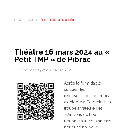
CLASSÉ SOUS :
LÉO
,
THÉÂTRE D'À CÔTÉ
Théâtre 16 mars 2024 au «
Petit TMP » de Pibrac
13 FÉVRIER 2024
PAR
SECRETAIRE-CLLL
Après le formidable
succès des
représentations du mois
d’octobre à Colomiers, la
troupe amateure des
« Anciens de Léo »
remonte sur les planches
pour une nouvelle