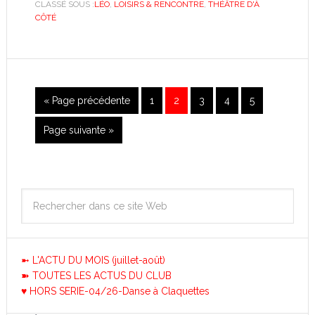
CLASSÉ SOUS :
LÉO
,
LOISIRS & RENCONTRE
,
THÉÂTRE D'À
CÔTÉ
« Page précédente
1
2
3
4
5
Page suivante »
➼ L'ACTU DU MOIS (juillet-août)
➽ TOUTES LES ACTUS DU CLUB
♥ HORS SERIE-04/26-Danse à Claquettes