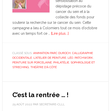
sensibilisation au
dépistage précoce du
cancer du sein et à la
collecte des fonds pour
soutenir la recherche sur le cancer du sein. Cette
campagne a lieu à Colomiers tout ce mois d’octobre
avec un temps fort ce …
[Lire plus...]
CLASSÉ SOUS :
ANIMATION PARC DUROCH
,
CALLIGRAPHIE
OCCIDENTALE
,
L'ATELIER DE PEINTURE
,
LÉO
,
PATCHWORK
,
PEINTURE SUR PORCELAINE
,
PHILATÉLIE
,
SOPHROLOGIE ET
STRECHING
,
THÉÂTRE D'À CÔTÉ
C’est la rentrée … !
25 AOÛT 2022
PAR
SECRETAIRE-CLLL