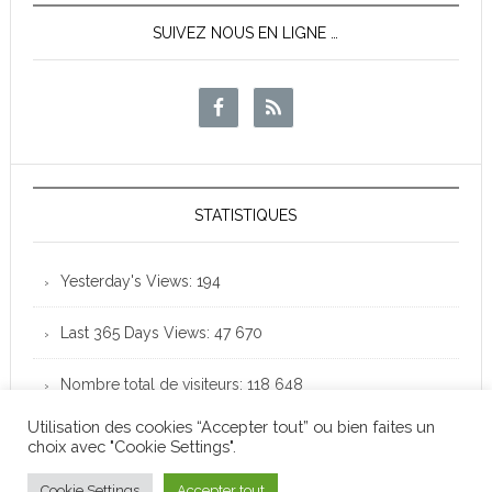
SUIVEZ NOUS EN LIGNE …
STATISTIQUES
Yesterday's Views:
194
Last 365 Days Views:
47 670
Nombre total de visiteurs:
118 648
Utilisation des cookies “Accepter tout” ou bien faites un
choix avec "Cookie Settings".
Club Loisirs Léo Lagrange de Colomiers - Copyright
© 2026 -
Mentions légales
Cookie Settings
Accepter tout