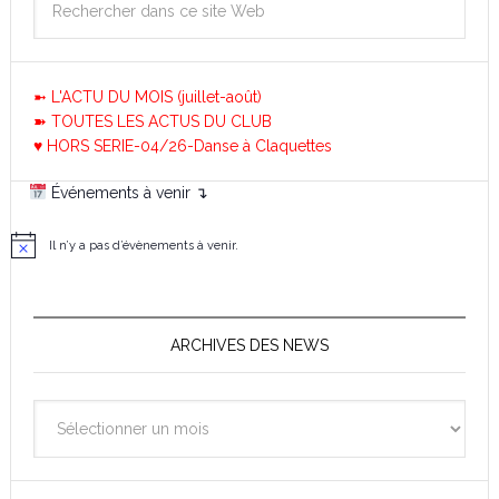
➼ L'ACTU DU MOIS (juillet-août)
➽ TOUTES LES ACTUS DU CLUB
♥ HORS SERIE-04/26-Danse à Claquettes
Événements à venir ↴
Il n’y a pas d’évènements à venir.
N
o
t
i
c
e
ARCHIVES DES NEWS
Archives
des
News