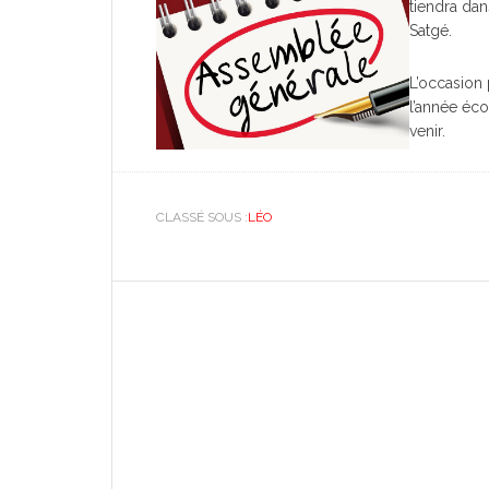
tiendra dan
Satgé.
L’occasion 
l’année éco
venir.
CLASSÉ SOUS :
LÉO