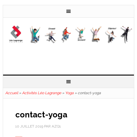
Accueil
»
Activités Léo Lagrange
»
Yoga
»
contact-yoga
contact-yoga
10 JUILLET 2019
PAR
AZQ1