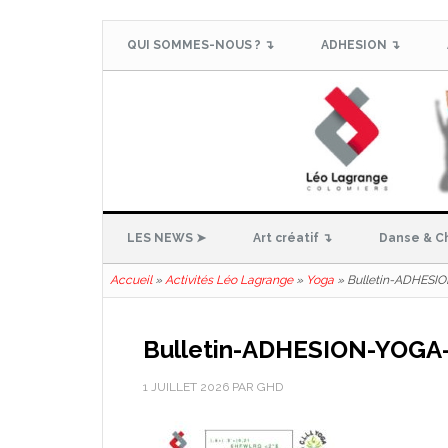
QUI SOMMES-NOUS ? ↴
ADHESION ↴
LES NEWS ➤
Art créatif ↴
Danse & C
Accueil
»
Activités Léo Lagrange
»
Yoga
»
Bulletin-ADHESI
Bulletin-ADHESION-YOGA
1 JUILLET 2026
PAR
GHD