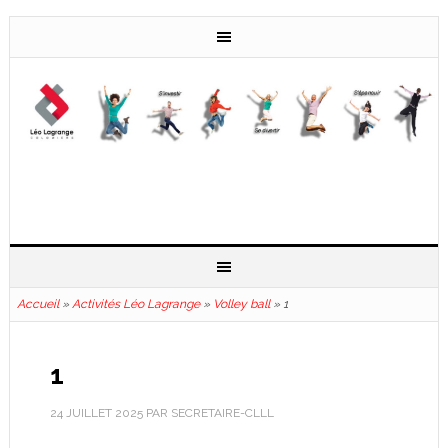
Accueil
»
Activités Léo Lagrange
»
Volley ball
»
1
1
24 JUILLET 2025
PAR
SECRETAIRE-CLLL