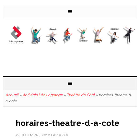
Accueil
»
Activités Léo Lagrange
»
Théâtre d’à Côté
»
horaires-theatre-d-
a-cote
horaires-theatre-d-a-cote
24 DÉCEMBRE 2016
PAR
AZQ1