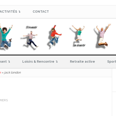
ACTIVITÉS ↴
CONTACT
hant ↴
Loisirs & Rencontre ↴
Retraite active
Sport
e
»
jack london
MIERS