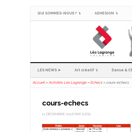
QUI SOMMES-NOUS ? ↴
ADHESION ↴
LES NEWS ➤
Art créatif ↴
Danse & C
Accueil
»
Activités Léo Lagrange
»
Echecs
»
cours-echecs
cours-echecs
11 DÉCEMBRE 2016
PAR
AZQ1