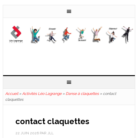
Accueil
»
Activités Léo Lagrange
»
Danse à claquettes
»
contact
claquettes
contact claquettes
22 JUIN 2026
PAR
JLL