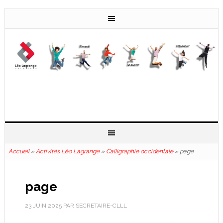
Accueil
»
Activités Léo Lagrange
»
Calligraphie occidentale
»
page
page
23 JUIN 2025
PAR
SECRETAIRE-CLLL