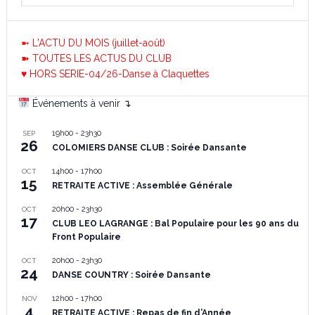
➼ L'ACTU DU MOIS (juillet-août)
➽ TOUTES LES ACTUS DU CLUB
♥ HORS SERIE-04/26-Danse à Claquettes
Événements à venir ↴
19h00
-
23h30
SEP
26
COLOMIERS DANSE CLUB : Soirée Dansante
14h00
-
17h00
OCT
15
RETRAITE ACTIVE : Assemblée Générale
20h00
-
23h30
OCT
17
CLUB LEO LAGRANGE : Bal Populaire pour les 90 ans du
Front Populaire
20h00
-
23h30
OCT
24
DANSE COUNTRY : Soirée Dansante
12h00
-
17h00
NOV
4
RETRAITE ACTIVE : Repas de fin d’Année