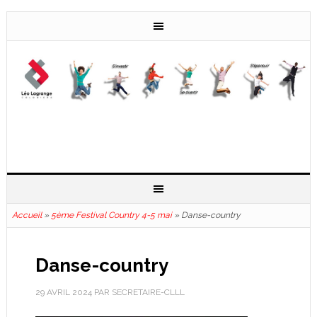
Accueil
»
5ème Festival Country 4-5 mai
»
Danse-country
Danse-country
29 AVRIL 2024
PAR
SECRETAIRE-CLLL