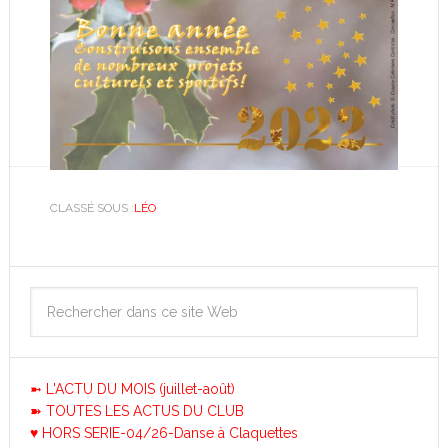
CLASSÉ SOUS :
LÉO
➼ L'ACTU DU MOIS (juillet-août)
➽ TOUTES LES ACTUS DU CLUB
♥ HORS SERIE-04/26-Danse à Claquettes