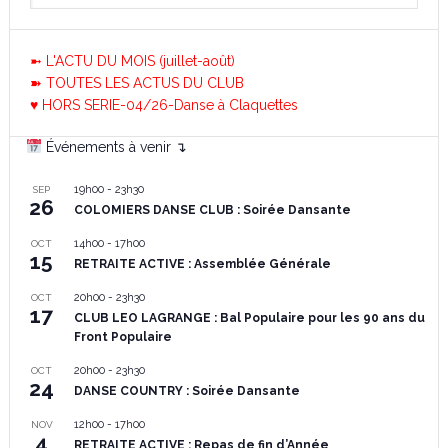
➼ L'ACTU DU MOIS (juillet-août)
➽ TOUTES LES ACTUS DU CLUB
♥ HORS SERIE-04/26-Danse à Claquettes
Événements à venir ↴
19h00
-
23h30
SEP
26
COLOMIERS DANSE CLUB : Soirée Dansante
14h00
-
17h00
OCT
15
RETRAITE ACTIVE : Assemblée Générale
20h00
-
23h30
OCT
17
CLUB LEO LAGRANGE : Bal Populaire pour les 90 ans du
Front Populaire
20h00
-
23h30
OCT
24
DANSE COUNTRY : Soirée Dansante
12h00
-
17h00
NOV
4
RETRAITE ACTIVE : Repas de fin d’Année