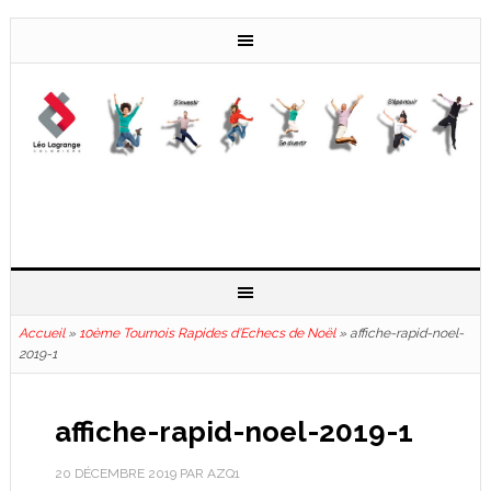
Accueil
»
10ème Tournois Rapides d’Echecs de Noël
»
affiche-rapid-noel-
2019-1
affiche-rapid-noel-2019-1
20 DÉCEMBRE 2019
PAR
AZQ1