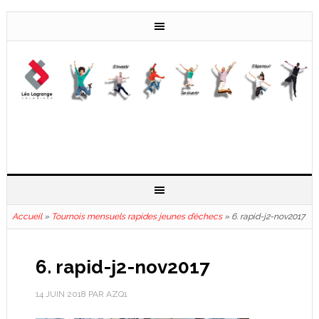
Accueil
»
Tournois mensuels rapides jeunes d’échecs
»
6. rapid-j2-nov2017
6. rapid-j2-nov2017
14 JUIN 2018
PAR
AZQ1