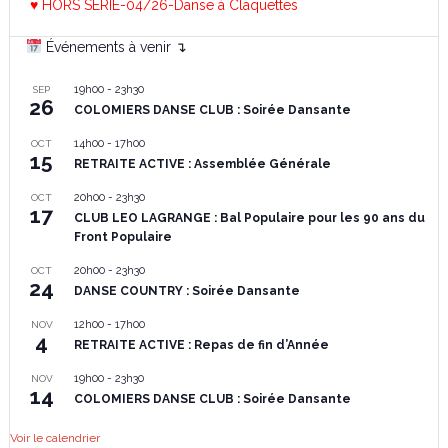
♥ HORS SERIE-04/26-Danse à Claquettes
Événements à venir ↴
19h00
-
23h30
SEP
26
COLOMIERS DANSE CLUB : Soirée Dansante
14h00
-
17h00
OCT
15
RETRAITE ACTIVE : Assemblée Générale
20h00
-
23h30
OCT
17
CLUB LEO LAGRANGE : Bal Populaire pour les 90 ans du
Front Populaire
20h00
-
23h30
OCT
24
DANSE COUNTRY : Soirée Dansante
12h00
-
17h00
NOV
4
RETRAITE ACTIVE : Repas de fin d’Année
19h00
-
23h30
NOV
14
COLOMIERS DANSE CLUB : Soirée Dansante
Voir le calendrier