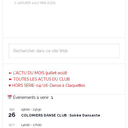
7 JANVIER 2017
PAR
AZQ1
➼ L'ACTU DU MOIS (juillet-août)
➽ TOUTES LES ACTUS DU CLUB
♥ HORS SERIE-04/26-Danse à Claquettes
Événements à venir ↴
19h00
-
23h30
SEP
26
COLOMIERS DANSE CLUB : Soirée Dansante
14h00
-
17h00
OCT