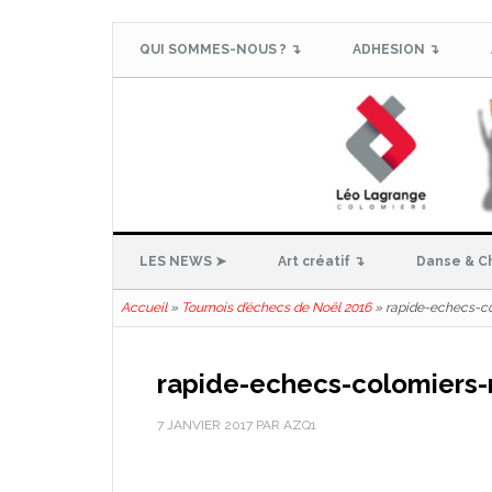
QUI SOMMES-NOUS ? ↴
ADHESION ↴
LES NEWS ➤
Art créatif ↴
Danse & C
Accueil
»
Tournois d’échecs de Noël 2016
»
rapide-echecs-co
rapide-echecs-colomiers-
7 JANVIER 2017
PAR
AZQ1